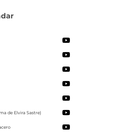
ndar
ema de Elvira Sastre)
acero