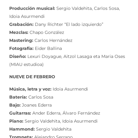
Producción musical:
Sergio Valdehita, Carlos Sosa,
Idoia Asurmendi
Grabación:
Dany Richter “El lado izquierdo”
Mezclas:
Chapo González
Mastering:
Carlos Hernández
Fotografía:
Eider Ballina
Diseño:
Lexuri Doyague, Aitzol Lasaga eta Maria Oses
(MIAU estudioa)
NUEVE DE FEBRERO
Música, letra y voz:
Idoia Asurmendi
Batería:
Carlos Sosa
Bajo:
Joanes Ederra
Guitarras:
Ander Ederra, Álvaro Fernández
Piano:
Sergio Valdehita, Idoia Asurmendi
Hammond:
Sergio Valdehita
Trompeta:
Alejandro Serrano