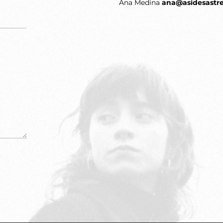
Ana Medina
ana@asidesastr