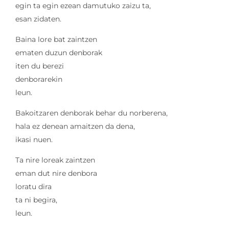
egin ta egin ezean damutuko zaizu ta,
esan zidaten.
Baina lore bat zaintzen
ematen duzun denborak
iten du berezi
denborarekin
leun.
Bakoitzaren denborak behar du norberena,
hala ez denean amaitzen da dena,
ikasi nuen.
Ta nire loreak zaintzen
eman dut nire denbora
loratu dira
ta ni begira,
leun.