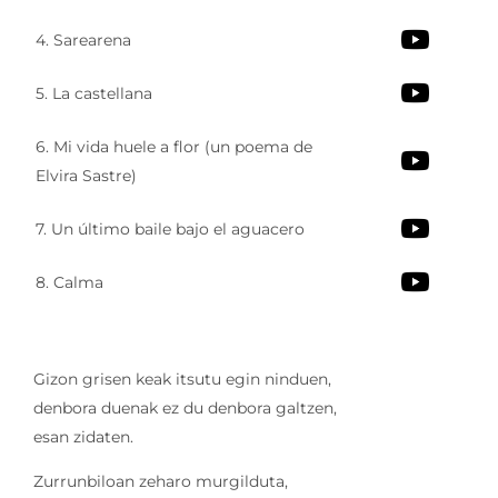
4. Sarearena
5. La castellana
6. Mi vida huele a flor (un poema de
Elvira Sastre)
7. Un último baile bajo el aguacero
8. Calma
Gizon grisen keak itsutu egin ninduen,
denbora duenak ez du denbora galtzen,
esan zidaten.
Zurrunbiloan zeharo murgilduta,